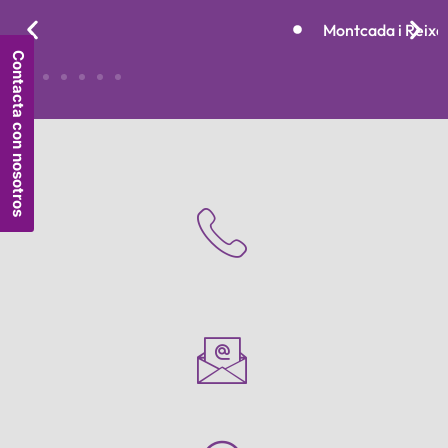
Montcada i Reixac
Contacta con nosotros
ity e84e